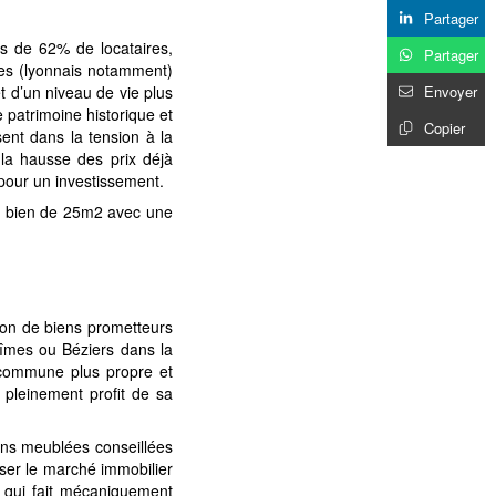
Partager
lus de 62% de locataires,
Partager
dres (lyonnais notamment)
Envoyer
et d’un niveau de vie plus
 patrimoine historique et
Copier
ssent dans la tension à la
la hausse des prix déjà
pour un investissement.
’un bien de 25m2 avec une
ion de biens prometteurs
 Nîmes ou Béziers dans la
la commune plus propre et
r pleinement profit de sa
tions meublées conseillées
rser le marché immobilier
ce qui fait mécaniquement