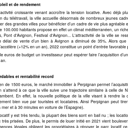
oleil et de rendement
activité croissante venant accroître la tension locative. Avec déjà p
n du télétravail, la ville accueille désormais de nombreux jeunes ca
ner des grandes villes pour bénéficier d’un cadre de vie plus agréable 
100.000 habitants propose en effet un climat méditerranéen, un riche
, Pont d'Avignon, Festival d'Avignon... L'attractivité de la ville se re
le délai de vente d’un bien à Avignon a diminué de 35%. Alors que 
accélère (+12% en un an), 2022 constitue un point d’entrée favorable 
e euros de budget un investisseur peut espérer faire l’acquisition d
 an.
rdables et rentabilité record
n de 1500 euros, le marché immobilier à Perpignan permet l’acquisit
 s’attend à ce que la ville suive une trajectoire similaire à celle de
lambent. En effet, la nouvelle politique de la ville visant à rendre 
rement bien vue par touristes et locataires. Ainsi Perpignan peut tire
la mer et à 30 minutes en voiture de l’Espagne).
ocatif y est très tendu, la plupart des biens sont en bail nu ; les loca
très prisées. De plus, le permis de louer initié en 2021 vient bouleve
igences légales obligent les propriétaires à rénover le parc locatif 