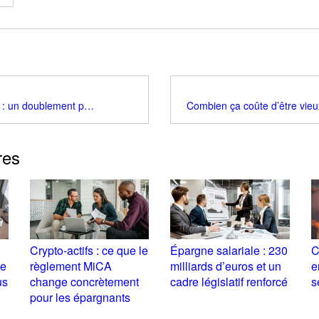
Déficit foncier : un doublement pour la rénovation énergétique
Combien ça coûte d’être vieu
res
Crypto-actifs : ce que le
Épargne salariale : 230
C
ue
règlement MiCA
milliards d’euros et un
e
us
change concrètement
cadre législatif renforcé
s
pour les épargnants