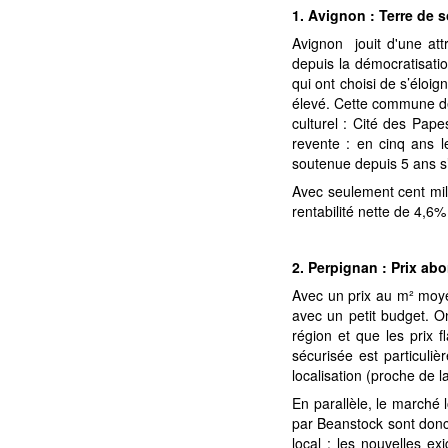
1. Avignon : Terre de s
Avignon jouit d'une attr
depuis la démocratisatio
qui ont choisi de s’éloig
élevé. Cette commune de 
culturel : Cité des Papes
revente : en cinq ans 
soutenue depuis 5 ans s’
Avec seulement cent mill
rentabilité nette de 4,6%
2. Perpignan : Prix abo
Avec un prix au m² moye
avec un petit budget. On
région et que les prix f
sécurisée est particuliè
localisation (proche de 
En parallèle, le marché l
par Beanstock sont donc 
local : les nouvelles ex