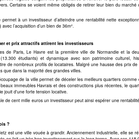
oyers. Certains se voient même obligés de retirer leur bien du marché 
permet à un investisseur d’atteindre une rentabilité nette exceptionn
) avec l’acquisition d’un bien de 36m².
r et prix attractifs attirent les investisseurs
s de Paris, Le Havre est la première ville de Normandie et la deux
 (13.300 étudiants) et dynamique avec son patrimoine culturel, hist
ttire de nombreux profils de locataires. Malgré une hausse des prix de
as que dans la majorité des grandes villes.
oupage de la ville permet de déceler les meilleurs quartiers comme ce
beaux immeubles Havrais et des constructions plus récentes, le quarti
ouit d'une forte tension locative.
e de cent mille euros un investisseur peut ainsi espérer une rentabili
bis ?
z est une ville vouée à grandir. Anciennement industrielle, elle se 
ste en fait un très bon investissement sur le long terme. Avec ses 118.0