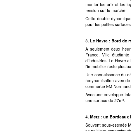
monter les prix et les l
tension sur le marché.
Cette double dynamique 
pour les petites surfaces
3. Le Havre : Bord de me
A seulement deux heure
France. Ville étudiante
d’industries, Le Havre a
l'immobilier reste plus b
Une connaissance du déc
redynamisation avec de 
commerce EM Normandie j
Avec une enveloppe total
une surface de 27m².
4. Metz : un Bordeaux 
Souvent sous-estimée Met
sa politique expansionni