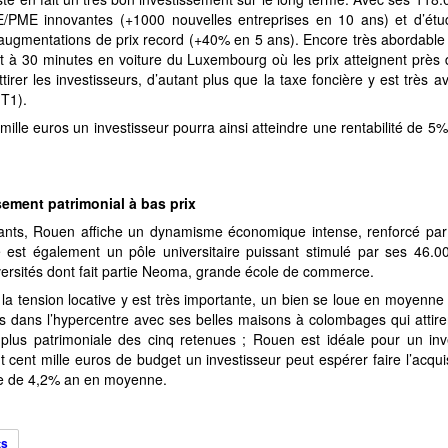
/PME innovantes (+1000 nouvelles entreprises en 10 ans) et d’étu
ugmentations de prix record (+40% en 5 ans). Encore très abordable (2
 à 30 minutes en voiture du Luxembourg où les prix atteignent près d
tirer les investisseurs, d’autant plus que la taxe foncière y est très
T1).
lle euros un investisseur pourra ainsi atteindre une rentabilité de 5% 
sement patrimonial à bas prix
ants, Rouen affiche un dynamisme économique intense, renforcé par 
le est également un pôle universitaire puissant stimulé par ses 46.00
iversités dont fait partie Neoma, grande école de commerce.
la tension locative y est très importante, un bien se loue en moyenne e
as dans l’hypercentre avec ses belles maisons à colombages qui attir
la plus patrimoniale des cinq retenues ; Rouen est idéale pour un inv
 cent mille euros de budget un investisseur peut espérer faire l’acqu
tte de 4,2% an en moyenne.
ts