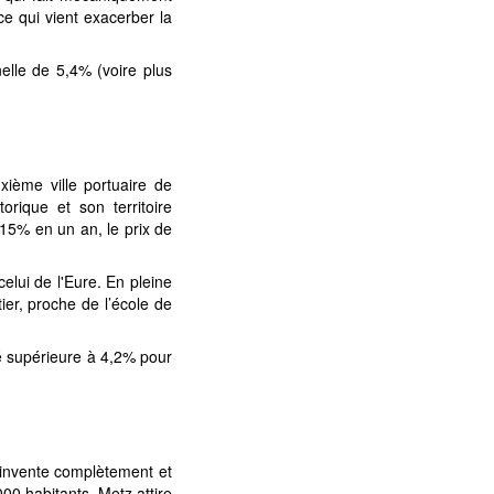
ce qui vient exacerber la
elle de 5,4% (voire plus
ième ville portuaire de
orique et son territoire
 15% en un an, le prix de
lui de l'Eure. En pleine
er, proche de l’école de
té supérieure à 4,2% pour
réinvente complètement et
00 habitants, Metz attire