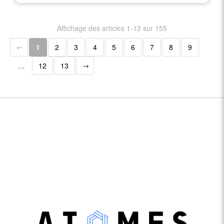
Affichage des articles 1-12 sur 155
1
2
3
4
5
6
7
8
9
…
12
13