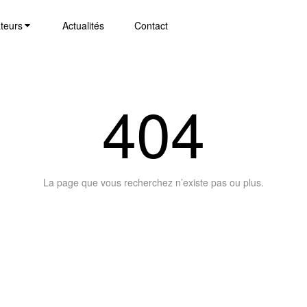
teurs
Actualités
Contact
404
La page que vous recherchez n’existe pas ou plus.